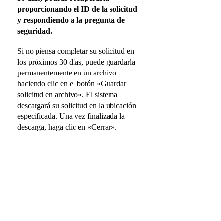
proporcionando el ID de la solicitud
y respondiendo a la pregunta de
seguridad.
Si no piensa completar su solicitud en
los próximos 30 días, puede guardarla
permanentemente en un archivo
haciendo clic en el botón «Guardar
solicitud en archivo». El sistema
descargará su solicitud en la ubicación
especificada. Una vez finalizada la
descarga, haga clic en «Cerrar».
Salir de la aplicación
USA FORM
Servicio administrativo para el sitio seguro donde
podrás obtener asesoría en tu formato DS 160
paso a paso.